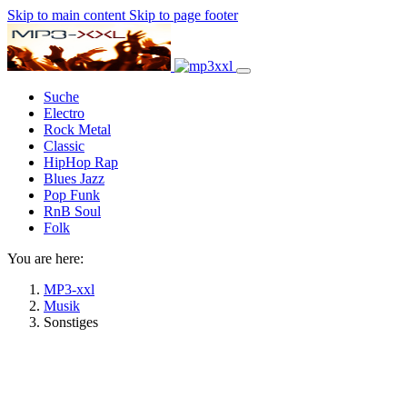
Skip to main content
Skip to page footer
Suche
Electro
Rock Metal
Classic
HipHop Rap
Blues Jazz
Pop Funk
RnB Soul
Folk
You are here:
MP3-xxl
Musik
Sonstiges