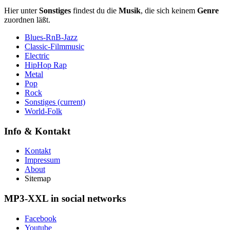
Hier unter
Sonstiges
findest du die
Musik
, die sich keinem
Genre
zuordnen läßt.
Blues-RnB-Jazz
Classic-Filmmusic
Electric
HipHop Rap
Metal
Pop
Rock
Sonstiges
(current)
World-Folk
Info & Kontakt
Kontakt
Impressum
About
Sitemap
MP3-XXL in social networks
Facebook
Youtube