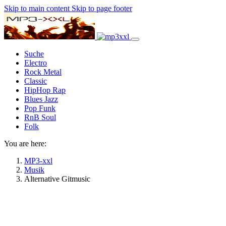
Skip to main content
Skip to page footer
Suche
Electro
Rock Metal
Classic
HipHop Rap
Blues Jazz
Pop Funk
RnB Soul
Folk
You are here:
MP3-xxl
Musik
Alternative Gitmusic