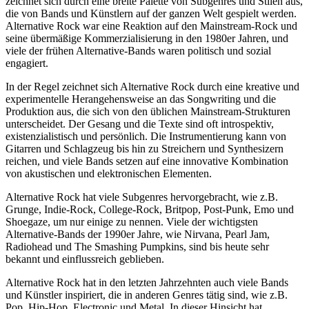
zeichnet sich durch eine breite Palette von Subgenres und Stilen aus,
die von Bands und Künstlern auf der ganzen Welt gespielt werden.
Alternative Rock war eine Reaktion auf den Mainstream-Rock und
seine übermäßige Kommerzialisierung in den 1980er Jahren, und
viele der frühen Alternative-Bands waren politisch und sozial
engagiert.
In der Regel zeichnet sich Alternative Rock durch eine kreative und
experimentelle Herangehensweise an das Songwriting und die
Produktion aus, die sich von den üblichen Mainstream-Strukturen
unterscheidet. Der Gesang und die Texte sind oft introspektiv,
existenzialistisch und persönlich. Die Instrumentierung kann von
Gitarren und Schlagzeug bis hin zu Streichern und Synthesizern
reichen, und viele Bands setzen auf eine innovative Kombination
von akustischen und elektronischen Elementen.
Alternative Rock hat viele Subgenres hervorgebracht, wie z.B.
Grunge, Indie-Rock, College-Rock, Britpop, Post-Punk, Emo und
Shoegaze, um nur einige zu nennen. Viele der wichtigsten
Alternative-Bands der 1990er Jahre, wie Nirvana, Pearl Jam,
Radiohead und The Smashing Pumpkins, sind bis heute sehr
bekannt und einflussreich geblieben.
Alternative Rock hat in den letzten Jahrzehnten auch viele Bands
und Künstler inspiriert, die in anderen Genres tätig sind, wie z.B.
Pop, Hip-Hop, Electronic und Metal. In dieser Hinsicht hat