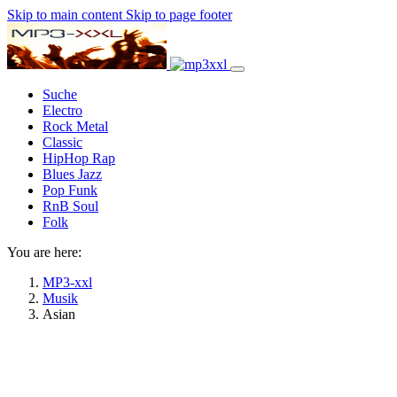
Skip to main content
Skip to page footer
Suche
Electro
Rock Metal
Classic
HipHop Rap
Blues Jazz
Pop Funk
RnB Soul
Folk
You are here:
MP3-xxl
Musik
Asian