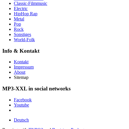
Classic-Filmmusic
Electric
HipHop Rap
Metal
Pop
Rock
Sonstiges
World-Folk
Info & Kontakt
Kontakt
Impressum
About
Sitemap
MP3-XXL in social networks
Facebook
Youtube
Deutsch