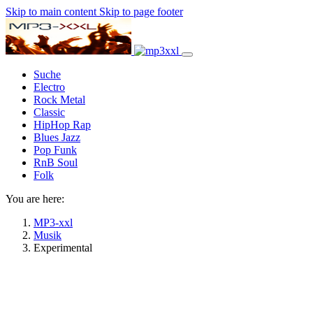
Skip to main content
Skip to page footer
Suche
Electro
Rock Metal
Classic
HipHop Rap
Blues Jazz
Pop Funk
RnB Soul
Folk
You are here:
MP3-xxl
Musik
Experimental