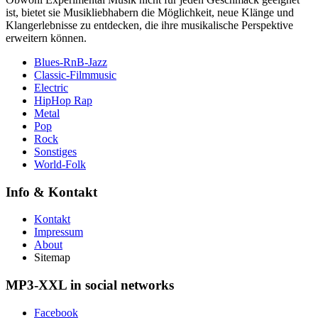
ist, bietet sie Musikliebhabern die Möglichkeit, neue Klänge und
Klangerlebnisse zu entdecken, die ihre musikalische Perspektive
erweitern können.
Blues-RnB-Jazz
Classic-Filmmusic
Electric
HipHop Rap
Metal
Pop
Rock
Sonstiges
World-Folk
Info & Kontakt
Kontakt
Impressum
About
Sitemap
MP3-XXL in social networks
Facebook