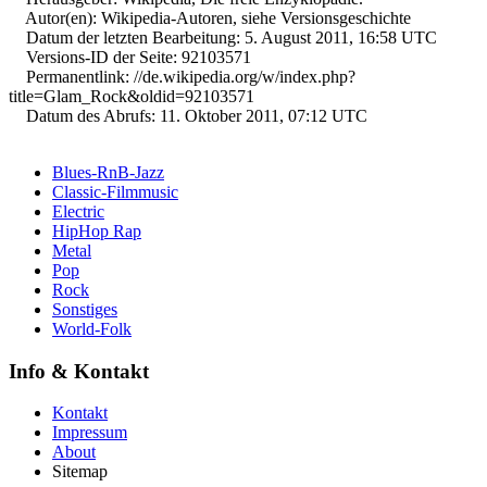
Autor(en): Wikipedia-Autoren, siehe Versionsgeschichte
Datum der letzten Bearbeitung: 5. August 2011, 16:58 UTC
Versions-ID der Seite: 92103571
Permanentlink: //de.wikipedia.org/w/index.php?
title=Glam_Rock&oldid=92103571
Datum des Abrufs: 11. Oktober 2011, 07:12 UTC
Blues-RnB-Jazz
Classic-Filmmusic
Electric
HipHop Rap
Metal
Pop
Rock
Sonstiges
World-Folk
Info & Kontakt
Kontakt
Impressum
About
Sitemap