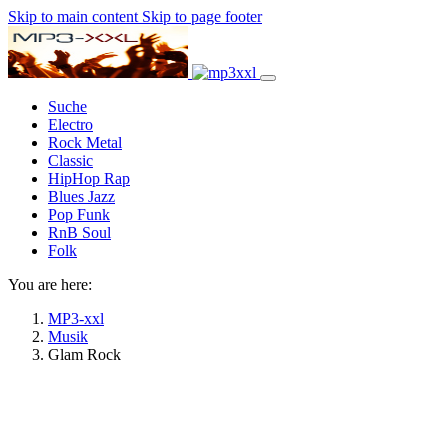
Skip to main content
Skip to page footer
Suche
Electro
Rock Metal
Classic
HipHop Rap
Blues Jazz
Pop Funk
RnB Soul
Folk
You are here:
MP3-xxl
Musik
Glam Rock