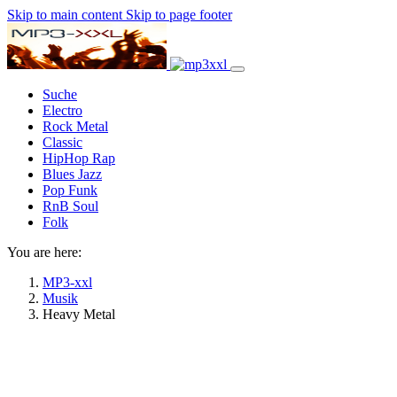
Skip to main content
Skip to page footer
Suche
Electro
Rock Metal
Classic
HipHop Rap
Blues Jazz
Pop Funk
RnB Soul
Folk
You are here:
MP3-xxl
Musik
Heavy Metal