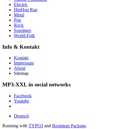
Electric
HipHop Rap
Metal
Pop
Rock
Sonstiges
World-Folk
Info & Kontakt
Kontakt
Impressum
About
Sitemap
MP3-XXL in social networks
Facebook
Youtube
Deutsch
Running with
TYPO3
and
Bootstrap Package
.