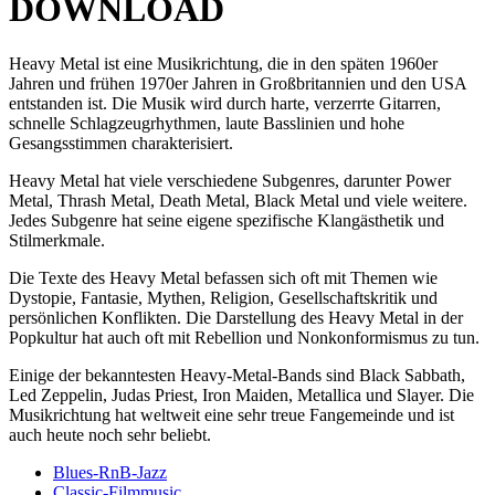
DOWNLOAD
Heavy Metal ist eine Musikrichtung, die in den späten 1960er
Jahren und frühen 1970er Jahren in Großbritannien und den USA
entstanden ist. Die Musik wird durch harte, verzerrte Gitarren,
schnelle Schlagzeugrhythmen, laute Basslinien und hohe
Gesangsstimmen charakterisiert.
Heavy Metal hat viele verschiedene Subgenres, darunter Power
Metal, Thrash Metal, Death Metal, Black Metal und viele weitere.
Jedes Subgenre hat seine eigene spezifische Klangästhetik und
Stilmerkmale.
Die Texte des Heavy Metal befassen sich oft mit Themen wie
Dystopie, Fantasie, Mythen, Religion, Gesellschaftskritik und
persönlichen Konflikten. Die Darstellung des Heavy Metal in der
Popkultur hat auch oft mit Rebellion und Nonkonformismus zu tun.
Einige der bekanntesten Heavy-Metal-Bands sind Black Sabbath,
Led Zeppelin, Judas Priest, Iron Maiden, Metallica und Slayer. Die
Musikrichtung hat weltweit eine sehr treue Fangemeinde und ist
auch heute noch sehr beliebt.
Blues-RnB-Jazz
Classic-Filmmusic