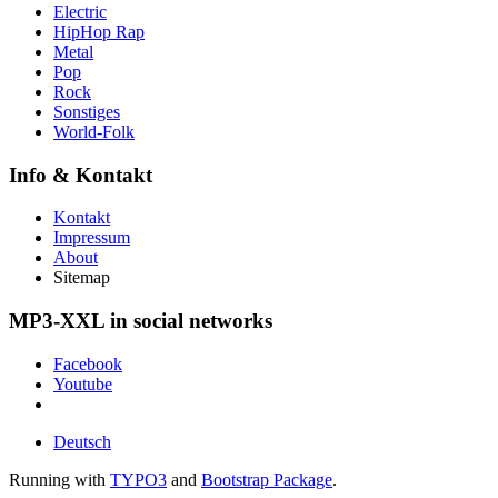
Electric
HipHop Rap
Metal
Pop
Rock
Sonstiges
World-Folk
Info & Kontakt
Kontakt
Impressum
About
Sitemap
MP3-XXL in social networks
Facebook
Youtube
Deutsch
Running with
TYPO3
and
Bootstrap Package
.