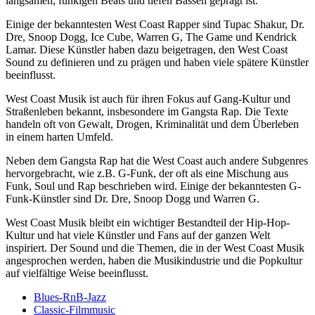
langsamen, funkigen Beats und tiefen Bässen geprägt ist.
Einige der bekanntesten West Coast Rapper sind Tupac Shakur, Dr.
Dre, Snoop Dogg, Ice Cube, Warren G, The Game und Kendrick
Lamar. Diese Künstler haben dazu beigetragen, den West Coast
Sound zu definieren und zu prägen und haben viele spätere Künstler
beeinflusst.
West Coast Musik ist auch für ihren Fokus auf Gang-Kultur und
Straßenleben bekannt, insbesondere im Gangsta Rap. Die Texte
handeln oft von Gewalt, Drogen, Kriminalität und dem Überleben
in einem harten Umfeld.
Neben dem Gangsta Rap hat die West Coast auch andere Subgenres
hervorgebracht, wie z.B. G-Funk, der oft als eine Mischung aus
Funk, Soul und Rap beschrieben wird. Einige der bekanntesten G-
Funk-Künstler sind Dr. Dre, Snoop Dogg und Warren G.
West Coast Musik bleibt ein wichtiger Bestandteil der Hip-Hop-
Kultur und hat viele Künstler und Fans auf der ganzen Welt
inspiriert. Der Sound und die Themen, die in der West Coast Musik
angesprochen werden, haben die Musikindustrie und die Popkultur
auf vielfältige Weise beeinflusst.
Blues-RnB-Jazz
Classic-Filmmusic