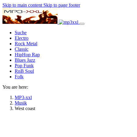
Skip to main content
Skip to page footer
Suche
Electro
Rock Metal
Classic
HipHop Rap
Blues Jazz
Pop Funk
RnB Soul
Folk
You are here:
MP3-xxl
Musik
West coast